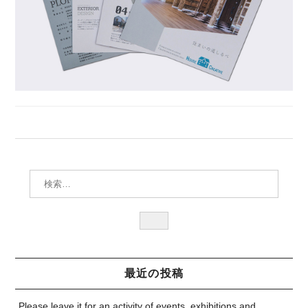
検索:
検
索
最近の投稿
Please leave it for an activity of events, exhibitions and