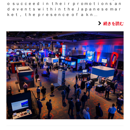
ｏ ｓｕｃｃｅｅｄ ｉｎ ｔｈｅｉｒ ｐｒｏｍｏｔｉｏｎｓ ａｎ
ｄ ｅｖｅｎｔｓ ｗｉｔｈｉｎ ｔｈｅ Ｊａｐａｎｅｓｅ ｍａｒ
ｋｅｔ， ｔｈｅ ｐｒｅｓｅｎｃｅ ｏｆ ａ ｋｎ…
続きを読む