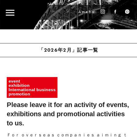
Ameba
「2026年2月」記事一覧
event
exhibition
International business
2026.02.12
promotion
Please leave it for an activity of events,
exhibitions and promotional activities
to us.
Ｆｏｒ ｏｖｅｒｓｅａｓ ｃｏｍｐａｎｉｅｓ ａｉｍｉｎｇ ｔ